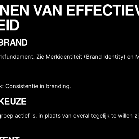
NEN VAN EFFECTIE
EID
 BRAND
merkfundament. Zie
Merkidentiteit (Brand Identity)
en
M
k:
Consistentie in branding
.
NKEUZE
ep actief is, in plaats van overal tegelijk te willen z