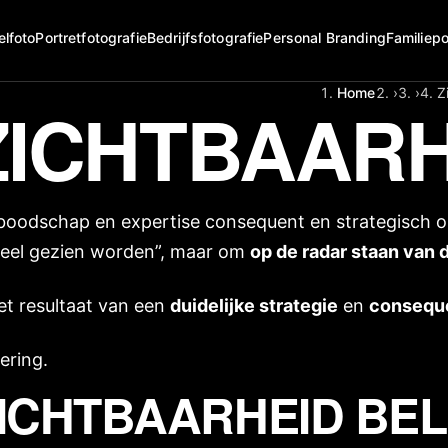
elfoto
Portretfotografie
Bedrijfsfotografie
Personal Branding
Familiepo
Home
›
›
Z
 ZICHTBAAR
boodschap en expertise consequent en strategisch o
“veel gezien worden”, maar om
op de radar staan van 
het resultaat van een
duidelijke strategie
en
conseque
nering
.
ICHTBAARHEID BE