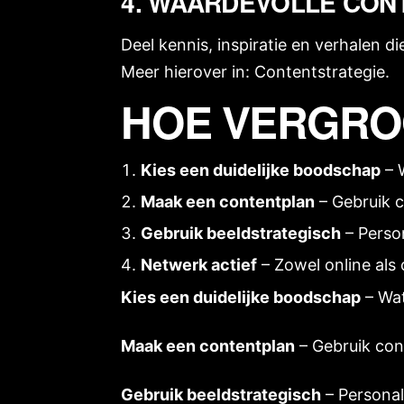
4. WAARDEVOLLE CON
Deel kennis, inspiratie en verhalen di
Meer hierover in:
Contentstrategie
.
HOE VERGROO
Kies een duidelijke boodschap
– 
Maak een contentplan
– Gebruik
c
Gebruik beeldstrategisch
–
Perso
Netwerk actief
– Zowel online als 
Kies een duidelijke boodschap
– Wat
Maak een contentplan
– Gebruik
con
Gebruik beeldstrategisch
–
Personal