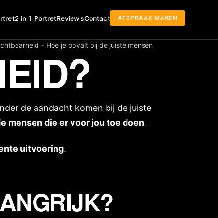
AFSPRAAK MAKEN
rtret
2 in 1 Portret
Reviews
Contact
ichtbaarheid – Hoe je opvalt bij de juiste mensen
HEID?
nder de aandacht komen bij de juiste
de mensen die er voor jou toe doen
.
nte uitvoering
.
LANGRIJK?