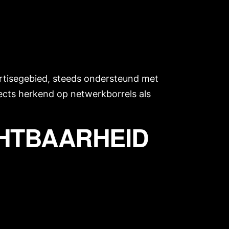
pertisegebied, steeds ondersteund met
pects herkend op netwerkborrels als
CHTBAARHEID