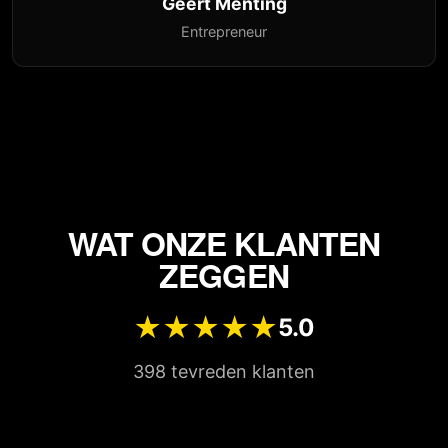
Geert Menting
Entrepreneur
WAT ONZE KLANTEN
ZEGGEN
★
★
★
★
★
5.0
398
tevreden klanten