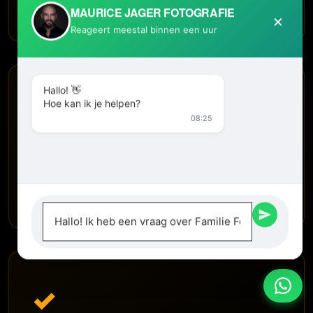
MAURICE JAGER FOTOGRAFIE
×
Reageert meestal binnen een uur
Hallo! 👋
✓
Hoe kan ik je helpen?
08:25
TRANSPARANT & EERLIJK
Duidelijke prijzen, geen verrassingen achteraf
✓