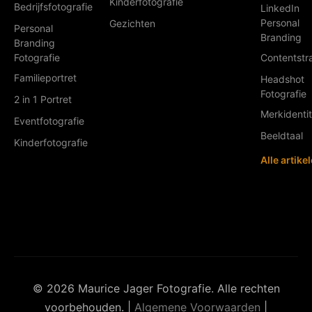
Kinderfotografie
Bedrijfsfotografie
LinkedIn
Personal
Gezichten
Personal
Branding
Branding
Fotografie
Contentstr
Familieportret
Headshot
Fotografie
2 in 1 Portret
Merkidentit
Eventfotografie
Beeldtaal
Kinderfotografie
Alle artike
© 2026 Maurice Jager Fotografie. Alle rechten
voorbehouden. |
Algemene Voorwaarden
|