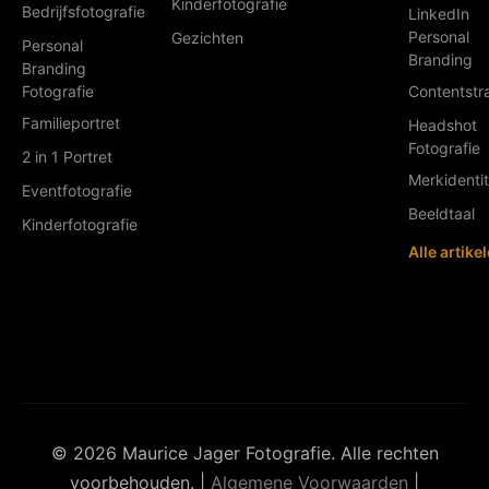
Kinderfotografie
Bedrijfsfotografie
LinkedIn
Personal
Gezichten
Personal
Branding
Branding
Fotografie
Contentstr
Familieportret
Headshot
Fotografie
2 in 1 Portret
Merkidentit
Eventfotografie
Beeldtaal
Kinderfotografie
Alle artike
© 2026 Maurice Jager Fotografie. Alle rechten
voorbehouden. |
Algemene Voorwaarden
|