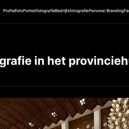
Profielfoto
Portretfotografie
Bedrijfsfotografie
Personal Branding
Fa
rafie in het provincieh