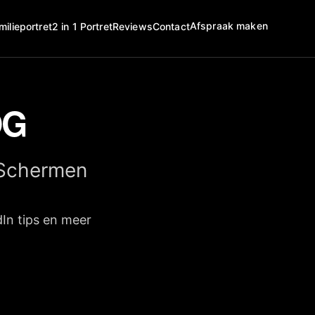
Afspraak maken
milieportret
2 in 1 Portret
Reviews
Contact
OG
 Schermen
dIn tips en meer