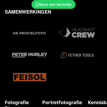
Stuur een berichtje
SAMENWERKINGEN
Fotografie
Portretfotografie
Kennisb