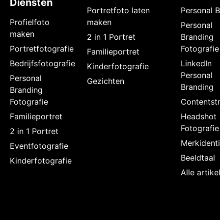
Diensten
Portretfoto laten
Personal 
Profielfoto
maken
Personal
maken
2 in 1 Portret
Branding
Portretfotografie
Fotografie
Familieportret
Bedrijfsfotografie
LinkedIn
Kinderfotografie
Personal
Personal
Gezichten
Branding
Branding
Fotografie
Contentstr
Familieportret
Headshot
Fotografie
2 in 1 Portret
Merkidenti
Eventfotografie
Beeldtaal
Kinderfotografie
Alle artik