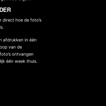
NDER
r direct hoe de foto’s
is.
en afdrukken in één
loop van de
 foto’s ontvangen
lijk één week thuis.