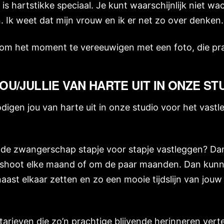
 hartstikke speciaal. Je kunt waarschijnlijk niet wa
Ik weet dat mijn vrouw en ik er net zo over denken.
 om het moment te vereeuwigen met een foto, die pr
OU/JULLIE VAN HARTE UIT IN ONZE ST
igen jou van harte uit in onze studio voor het vast
na, de zwangerschap stapje voor stapje vastleggen? D
oshoot elke maand of om de paar maanden. Dan kun
 naast elkaar zetten en zo een mooie tijdslijn van jo
 tarieven die zo’n prachtige blijvende herinneren ve