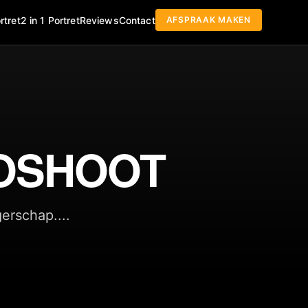
AFSPRAAK MAKEN
rtret
2 in 1 Portret
Reviews
Contact
OSHOOT
erschap....