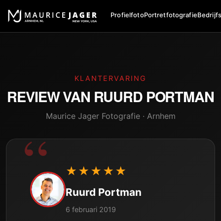
Profielfoto
Portretfotografie
Bedrijf
KLANTERVARING
REVIEW VAN
RUURD PORTMAN
Maurice Jager Fotografie · Arnhem
★★★★★
Ruurd Portman
6 februari 2019