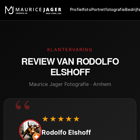
Profielfoto
Portretfotografie
Bedrijf
KLANTERVARING
REVIEW VAN
RODOLFO
ELSHOFF
Maurice Jager Fotografie · Arnhem
★★★★★
Rodolfo Elshoff