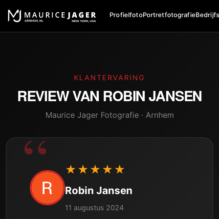
Profielfoto
Portretfotografie
Bedrijf
KLANTERVARING
REVIEW VAN
ROBIN JANSEN
Maurice Jager Fotografie · Arnhem
★★★★★
Robin Jansen
11 augustus 2024