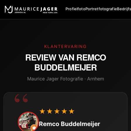
Profielfoto
Portretfotografie
Bedrijf
KLANTERVARING
REVIEW VAN
REMCO
BUDDELMEIJER
Maurice Jager Fotografie · Arnhem
★★★★★
Remco Buddelmeijer