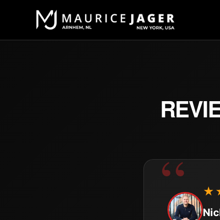
REVI
★
Nic