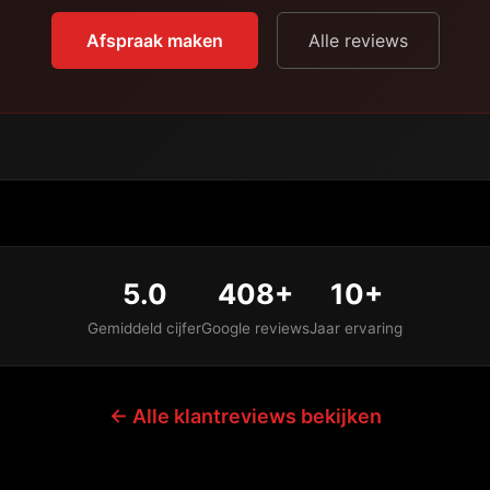
Afspraak maken
Alle reviews
5.0
408+
10+
Gemiddeld cijfer
Google reviews
Jaar ervaring
← Alle klantreviews bekijken