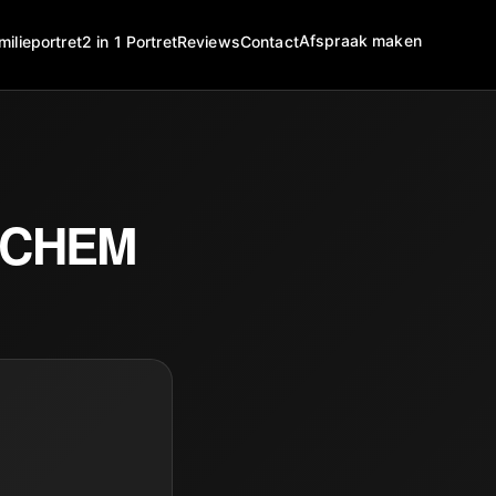
Afspraak maken
milieportret
2 in 1 Portret
Reviews
Contact
UCHEM