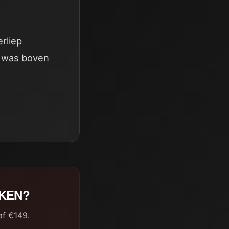
rliep
t was boven
AKEN?
af €149.