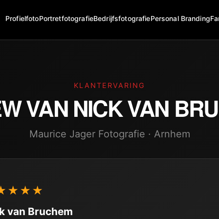
Profielfoto
Portretfotografie
Bedrijfsfotografie
Personal Branding
Fa
KLANTERVARING
EW VAN
NICK VAN BR
Maurice Jager Fotografie · Arnhem
★★★★
k van Bruchem