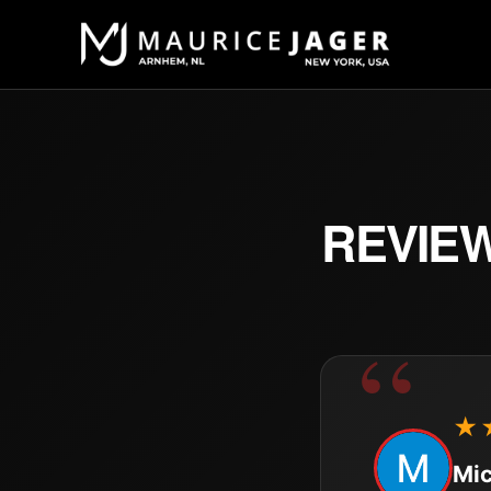
REVIE
★
Mic