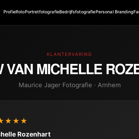
Profielfoto
Portretfotografie
Bedrijfsfotografie
Personal Branding
Fa
KLANTERVARING
W VAN
MICHELLE ROZ
Maurice Jager Fotografie · Arnhem
★★★★
helle Rozenhart