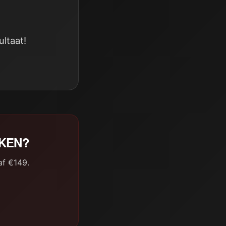
ltaat!
AKEN?
af €149.