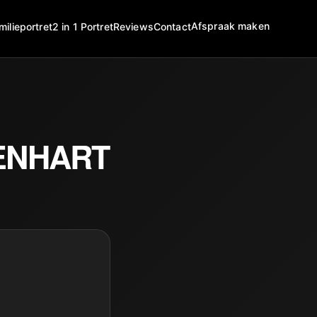
Afspraak maken
milieportret
2 in 1 Portret
Reviews
Contact
ENHART