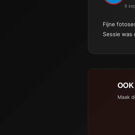
8 se
Fijne fotos
Sessie was 
OOK 
Maak di