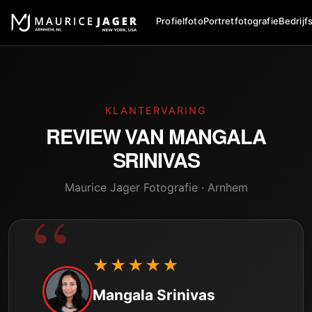
Profielfoto
Portretfotografie
Bedrijf
KLANTERVARING
REVIEW VAN
MANGALA
SRINIVAS
Maurice Jager Fotografie · Arnhem
★★★★★
Mangala Srinivas