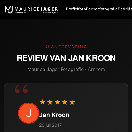
Profielfoto
Portretfotografie
Bedrijf
KLANTERVARING
REVIEW VAN
JAN KROON
Maurice Jager Fotografie · Arnhem
★★★★★
Jan Kroon
20 juli 2017