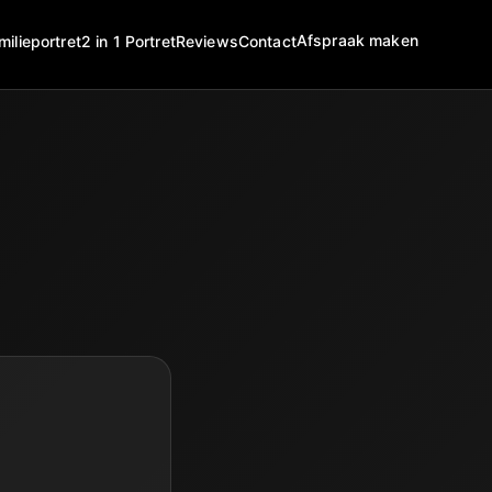
Afspraak maken
milieportret
2 in 1 Portret
Reviews
Contact