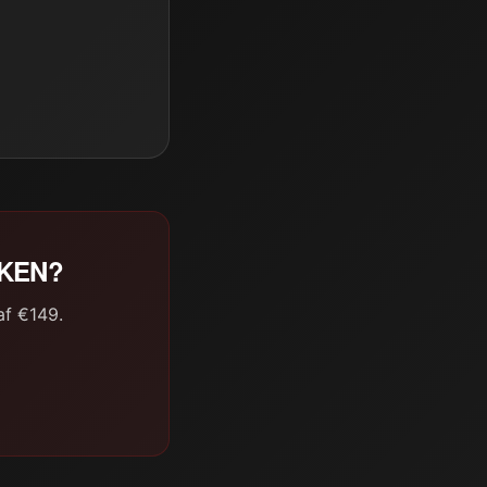
AKEN?
af €149.