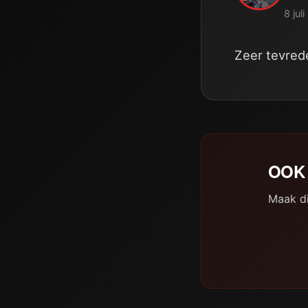
8 jul
Zeer tevred
OOK 
Maak di