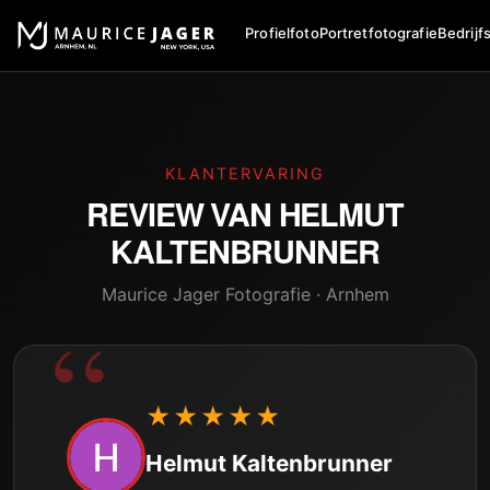
Profielfoto
Portretfotografie
Bedrijf
KLANTERVARING
REVIEW VAN
HELMUT
KALTENBRUNNER
Maurice Jager Fotografie · Arnhem
★★★★★
Helmut Kaltenbrunner