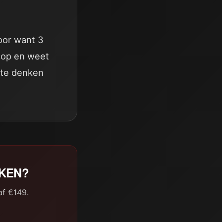
oor want 3
 top en weet
a te denken
AKEN?
af €149.