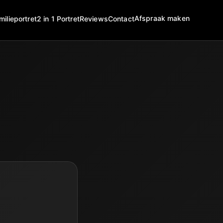
Afspraak maken
milieportret
2 in 1 Portret
Reviews
Contact