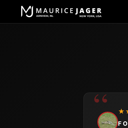
★
F O