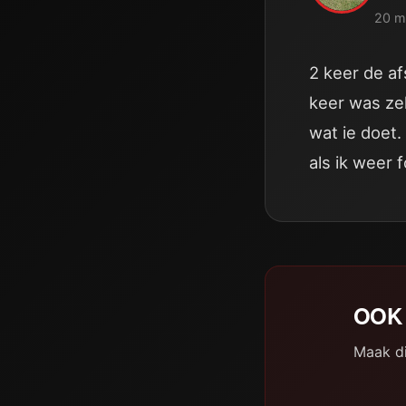
20 m
2 keer de a
keer was zek
wat ie doet.
als ik weer 
OOK 
Maak di