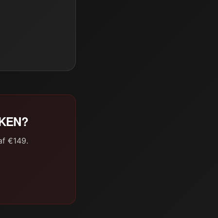
AKEN?
af €149.