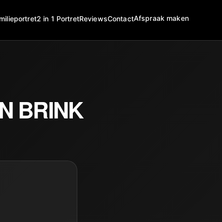
Afspraak maken
milieportret
2 in 1 Portret
Reviews
Contact
N BRINK