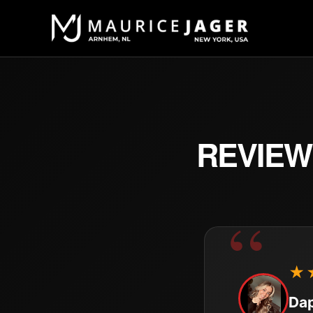
REVIEW
★
Dap