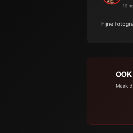
16 n
Fijne fotogr
OOK 
Maak di