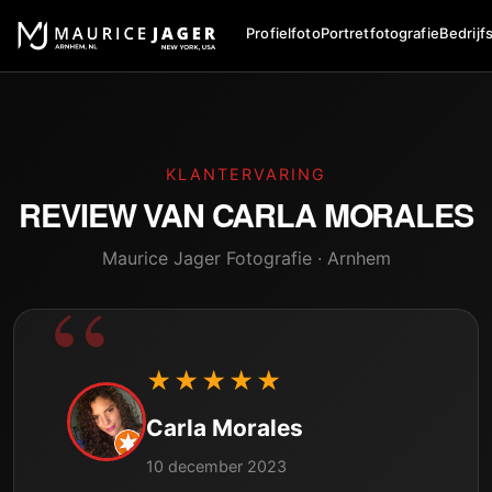
Profielfoto
Portretfotografie
Bedrijf
KLANTERVARING
REVIEW VAN
CARLA MORALES
Maurice Jager Fotografie · Arnhem
★★★★★
Carla Morales
10 december 2023