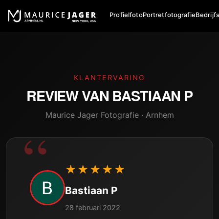
Profielfoto
Portretfotografie
Bedrijf
KLANTERVARING
REVIEW VAN
BASTIAAN P
Maurice Jager Fotografie · Arnhem
★★★★★
Bastiaan P
28 februari 2022