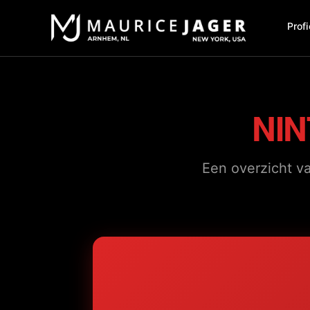
Profi
NI
Een overzicht va