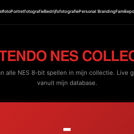
elfoto
Portretfotografie
Bedrijfsfotografie
Personal Branding
Familiepo
NTENDO NES COLLEC
n alle NES 8-bit spellen in mijn collectie. Live
vanuit mijn database.
-