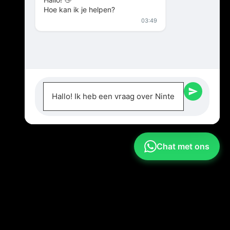
Hoe kan ik je helpen?
03:49
Chat met ons