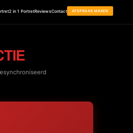
AFSPRAAK MAKEN
rtret
2 in 1 Portret
Reviews
Contact
TIE
 gesynchroniseerd