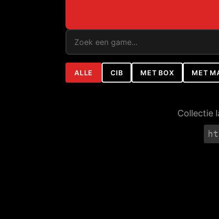
ALLE
CIB
MET BOX
MET M
Collectie 
ht