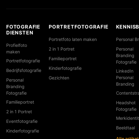
FOTOGRAFIE
PORTRETFOTOGRAFIE
KENNIS
DIENSTEN
Portretfoto laten maken
Personal B
Profielfoto
2 in 1 Portret
Personal
maken
Branding
Familieportret
Portretfotografie
Fotografie
Kinderfotografie
Bedrijfsfotografie
LinkedIn
Personal
Gezichten
Personal
Branding
Branding
Fotografie
Contentstr
Familieportret
Headshot
Fotografie
2 in 1 Portret
Merkidentit
Eventfotografie
Beeldtaal
Kinderfotografie
Alle artike