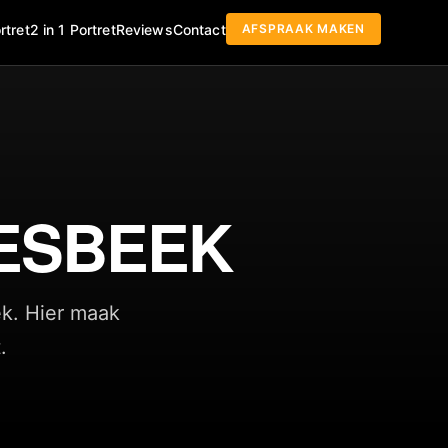
AFSPRAAK MAKEN
rtret
2 in 1 Portret
Reviews
Contact
ESBEEK
ek. Hier maak
.