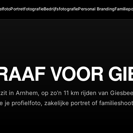
elfoto
Portretfotografie
Bedrijfsfotografie
Personal Branding
Familiepo
RAAF VOOR GI
zit in Arnhem, op zo'n 11 km rijden van Giesbe
je je profielfoto, zakelijke portret of familieshoot