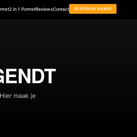
AFSPRAAK MAKEN
rtret
2 in 1 Portret
Reviews
Contact
GENDT
 Hier maak je