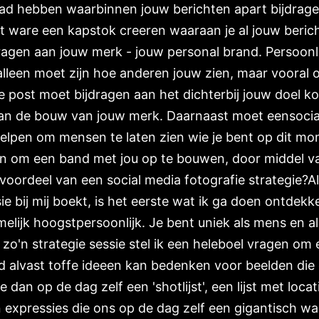
draad hebben waarbinnen jouw berichten apart bijdrag
het ware een kapstok creeren waaraan je al jouw beri
agen aan jouw merk - jouw personal brand. Persoonlij
alleen moet zijn hoe anderen jouw zien, maar vooral oo
e post moet bijdragen aan het dichterbij jouw doel k
 aan de bouw van jouw merk. Daarnaast moet eensocia
helpen om mensen te laten zien wie je bent op dit m
n om een band met jou op te bouwen, door middel va
 voordeel van een social media fotografie strategie?A
e bij mij boekt, is het eerste wat ik ga doen ontdekk
melijk hoogstpersoonlijk. Je bent uniek als mens en 
 zo'n strategie sessie stel ik een heleboel vragen om 
fd alvast toffe ideeen kan bedenken voor beelden die
an op de dag zelf een 'shotlijst', een lijst met locati
n expressies die ons op de dag zelf een gigantisch wa