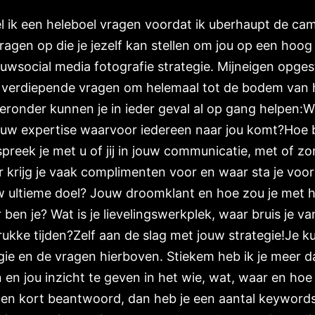
tel ik een heleboel vragen voordat ik uberhaupt de ca
ragen op die je jezelf kan stellen om jou op een hoog
jouwsocial media fotografie strategie. Mijneigen opges
g verdiepende vragen om helemaal tot de bodem van h
ronder kunnen je in ieder geval al op gang helpen:Wi
jouw expertise waarvoor iedereen naar jou komt?Hoe b
 spreek je met u of jij in jouw communicatie, met of 
 krijg je vaak complimenten voor en waar sta je voor
w ultieme doel? Jouw droomklant en hoe zou je met 
n je? Wat is je lievelingswerkplek, waar bruis je v
ukke tijden?Zelf aan de slag met jouw strategie!Je ku
gie en de vragen hierboven. Stiekem heb ik je meer 
n jou inzicht te geven in het wie, wat, waar en hoe
agen kort beantwoord, dan heb je een aantal keyword