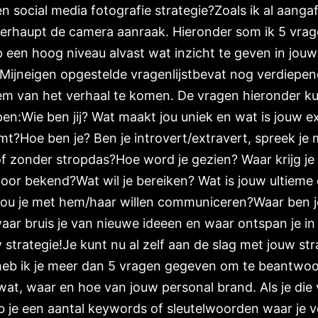
 social media fotografie strategie?Zoals ik al aangaf
erhaupt de camera aanraak. Hieronder som ik 5 vragen
p een hoog niveau alvast wat inzicht te geven in jou
. Mijneigen opgestelde vragenlijstbevat nog verdiep
m van het verhaal te komen. De vragen hieronder kun
pen:Wie ben jij? Wat maakt jou uniek en wat is jouw 
t?Hoe ben je? Ben je introvert/extravert, spreek je me
f zonder stropdas?Hoe word je gezien? Waar krijg j
voor bekend?Wat wil je bereiken? Wat is jouw ultieme
ou je met hem/haar willen communiceren?Waar ben je
waar bruis je van nieuwe ideeen en waar ontspan je in
 strategie!Je kunt nu al zelf aan de slag met jouw st
heb ik je meer dan 5 vragen gegeven om te beantwoor
 wat, waar en hoe van jouw personal brand. Als je die
 je een aantal keywords of sleutelwoorden waar je v