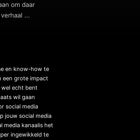
 aan om daar
verhaal ...
tise en know-how te
om een grote impact
 wel echt bent
laats wil gaan
or social media
op jouw social media
l media kanaalis het
per ingewikkeld te