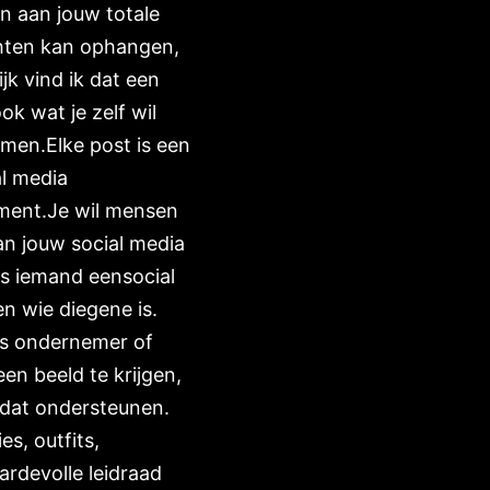
en aan jouw totale
chten kan ophangen,
k vind ik dat een
k wat je zelf wil
omen.Elke post is een
l media
oment.Je wil mensen
n jouw social media
ls iemand eensocial
en wie diegene is.
als ondernemer of
een beeld te krijgen,
 dat ondersteunen.
es, outfits,
ardevolle leidraad