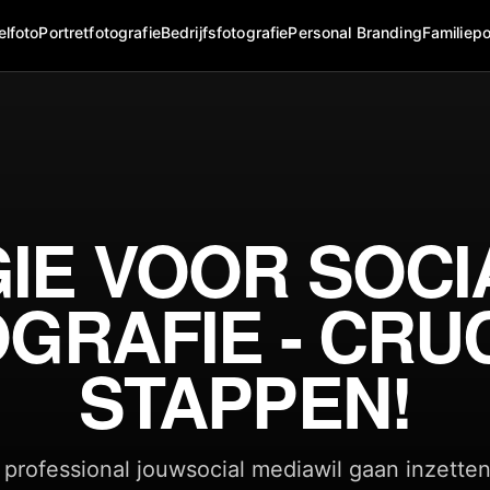
elfoto
Portretfotografie
Bedrijfsfotografie
Personal Branding
Familiepo
IE VOOR SOCI
GRAFIE - CRU
STAPPEN!
s professional jouwsocial mediawil gaan inzett