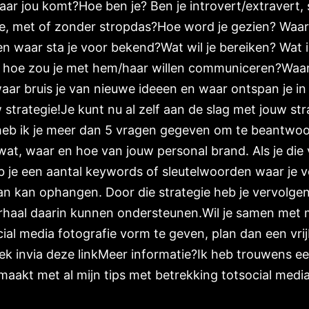
ar jou komt?Hoe ben je? Ben je introvert/extravert, sp
, met of zonder stropdas?Hoe word je gezien? Waar k
 waar sta je voor bekend?Wat wil je bereiken? Wat i
hoe zou je met hem/haar willen communiceren?Waar b
waar bruis je van nieuwe ideeen en waar ontspan je in
 strategie!Je kunt nu al zelf aan de slag met jouw st
heb ik je meer dan 5 vragen gegeven om te beantwoor
 wat, waar en hoe van jouw personal brand. Als je die
 je een aantal keywords of sleutelwoorden waar je v
an kan ophangen. Door die strategie heb je vervolgen
rhaal daarin kunnen ondersteunen.Wil je samen met 
ial media fotografie vorm te geven, plan dan een vrij
k invia deze linkMeer informatie?Ik heb trouwens e
aakt met al mijn tips met betrekking totsocial media