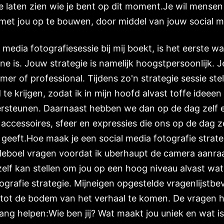
 laten zien wie je bent op dit moment.Je wil mensen
et jou op te bouwen, door middel van jouw social m
media fotografiesessie bij mij boekt, is het eerste w
e is. Jouw strategie is namelijk hoogstpersoonlijk. J
er of professional. Tijdens zo'n strategie sessie stel
te krijgen, zodat ik in mijn hoofd alvast toffe idee
rsteunen. Daarnaast hebben we dan op de dag zelf een '
, accessoires, sfeer en expressies die ons op de dag z
 geeft.Hoe maak je een social media fotografie strateg
eleboel vragen voordat ik uberhaupt de camera aanra
zelf kan stellen om jou op een hoog niveau alvast wat
ografie strategie. Mijneigen opgestelde vragenlijstb
tot de bodem van het verhaal te komen. De vragen h
gang helpen:Wie ben jij? Wat maakt jou uniek en wat i