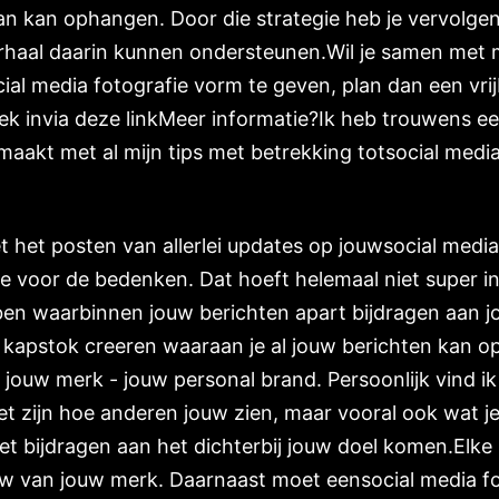
an kan ophangen. Door die strategie heb je vervolgen
rhaal daarin kunnen ondersteunen.Wil je samen met 
ial media fotografie vorm te geven, plan dan een vrij
k invia deze linkMeer informatie?Ik heb trouwens e
aakt met al mijn tips met betrekking totsocial media
t het posten van allerlei updates op jouwsocial medi
e voor de bedenken. Dat hoeft helemaal niet super in
ben waarbinnen jouw berichten apart bijdragen aan j
n kapstok creeren waaraan je al jouw berichten kan 
jouw merk - jouw personal brand. Persoonlijk vind ik
et zijn hoe anderen jouw zien, maar vooral ook wat je 
t bijdragen aan het dichterbij jouw doel komen.Elke 
uw van jouw merk. Daarnaast moet eensocial media fo